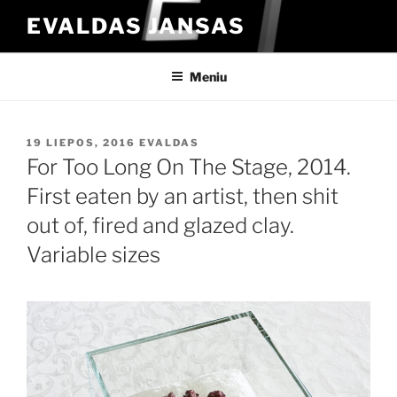
Eiti
EVALDAS JANSAS
prie
turinio
Meniu
PASKELBTA
19 LIEPOS, 2016
EVALDAS
For Too Long On The Stage, 2014.
First eaten by an artist, then shit
out of, fired and glazed clay.
Variable sizes