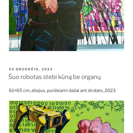
PASKELBTA
24 GRUODŽIO, 2023
Šuo robotas stebi kūną be organų
61×65 cm, aliejus, purškiami dažai ant drobės, 2023