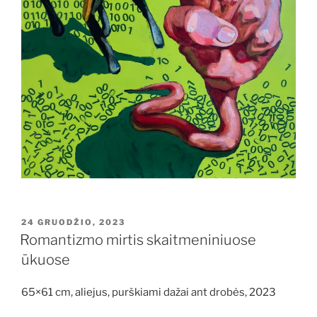
PASKELBTA
24 GRUODŽIO, 2023
Romantizmo mirtis skaitmeniniuose
ūkuose
65×61 cm, aliejus, purškiami dažai ant drobės, 2023