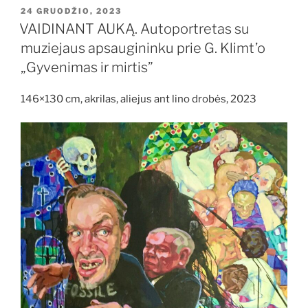
PASKELBTA
24 GRUODŽIO, 2023
VAIDINANT AUKĄ. Autoportretas su
muziejaus apsaugininku prie G. Klimt’o
„Gyvenimas ir mirtis”
146×130 cm, akrilas, aliejus ant lino drobės, 2023