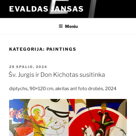
Eiti
EVALDAS JANSAS
prie
turinio
Meniu
KATEGORIJA:
PAINTINGS
PASKELBTA
29 SPALIO, 2024
Šv. Jurgis ir Don Kichotas susitinka
diptychs, 90×120 cm, akrilas ant foto drobės, 2024