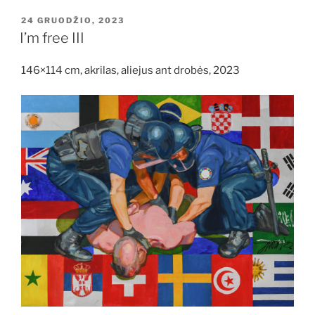
PASKELBTA
24 GRUODŽIO, 2023
I’m free III
146×114 cm, akrilas, aliejus ant drobės, 2023