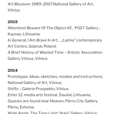
Art Museum: 1989-2007,
National Gallery of Art,
Vilnius
2015
Attention! Beware Of The Object #2
,
POST Gallery ,
Kaunas, Lithuania;
In General, I Am Brave In Art…
„Laznia” contemporary
Art Centre, Gdansk, Poland;
A Brief History of Wasted
Time
– Artists’ Association
Gallery Vilnius, Vilnius
2014
Prototypes.
Ideas, sketches, models and instructions
,
National Gallery of Art, Vilnius;
Shifts
– Galerie Prospekto, Vilnius
Enter 12
, media arts festival, Šiauliai, Lithuania;
Gypsies are found near Heaven
, Pärnu City Gallery,
Pärnu, Estonia;
Wide Angle. The Time Limit
,
“Arka” Gallery, Vilnius;