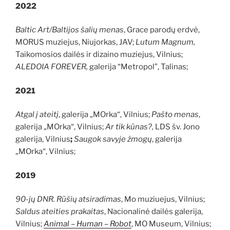
2022
Baltic Art/Baltijos šalių menas
, Grace parodų erdvė,
MORUS muziejus, Niujorkas, JAV;
Lutum Magnum,
Taikomosios dailės ir dizaino muziejus, Vilnius;
ALEDOIA FOREVER,
galerija “Metropol”, Talinas;
2021
Atgal į ateitį
, galerija „MOrka“, Vilnius;
Pašto menas
,
galerija „MOrka“, Vilnius;
Ar tik kūnas?,
LDS šv. Jono
galerija, Vilnius
;
Saugok savyje žmogų
, galerija
„MOrka“, Vilnius;
2019
90-jų DNR. Rūšių atsiradimas
, Mo muziuejus, Vilnius;
Saldus ateities prakaitas
, Nacionalinė dailės galerija,
Vilnius;
Animal – Human – Robot
, MO Museum, Vilnius;