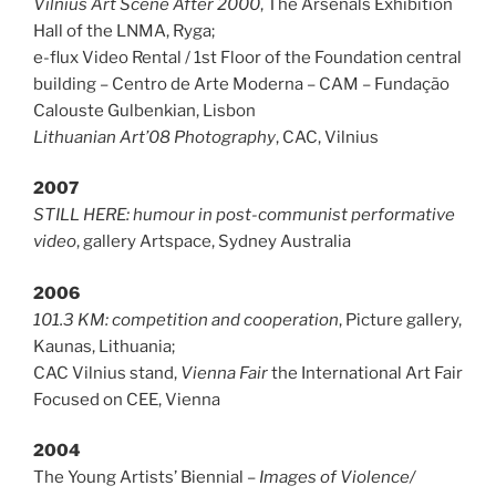
Vilnius Art Scene After 2000
, The Arsenāls Exhibition
Hall of the LNMA, Ryga;
e-flux Video Rental / 1st Floor of the Foundation central
building – Centro de Arte Moderna – CAM – Fundação
Calouste Gulbenkian, Lisbon
Lithuanian Art’08 Photography
, CAC, Vilnius
2007
STILL HERE: humour in post-communist performative
video
, gallery Artspace,
Sydney Australia
2006
101.3 KM: competition and cooperation
, Picture gallery,
Kaunas, Lithuania;
CAC Vilnius stand,
Vienna Fair
the International Art Fair
Focused on CEE, Vienna
2004
The Young Artists’ Biennial –
Images of Violence/