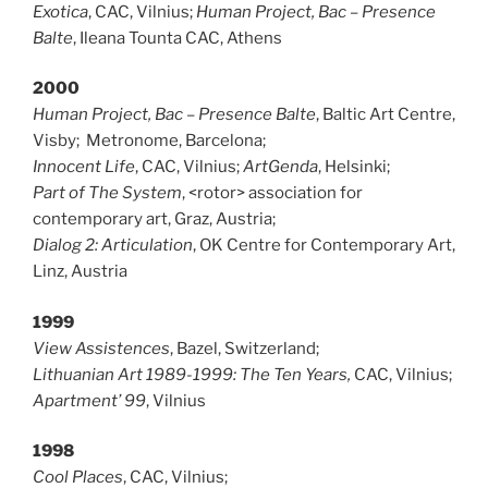
Exotica
, CAC, Vilnius;
Human Project, Bac –
Presence
Balte
, Ileana Tounta CAC, Athens
2000
Human Project, Bac –
Presence Balte
, Baltic Art Centre,
Visby; Metronome, Barcelona;
Innocent Life
, CAC, Vilnius;
ArtGenda
, Helsinki;
Part of The System
, <rotor> association for
contemporary art, Graz, Austria;
Dialog 2: Articulation
, OK Centre for Contemporary Art,
Linz, Austria
1999
View Assistences
, Bazel, Switzerland;
Lithuanian Art 1989-1999: The Ten Years,
CAC, Vilnius;
Apartment’ 99
, Vilnius
1998
Cool Places
, CAC, Vilnius;