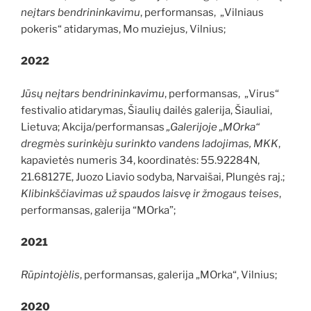
neįtars bendrininkavimu
, performansas, „Vilniaus
pokeris“ atidarymas, Mo muziejus, Vilnius;
2022
Jūsų neįtars bendrininkavimu
, performansas, „Virus“
festivalio atidarymas, Šiaulių dailės galerija, Šiauliai,
Lietuva; Akcija/performansas
„Galerijoje „MOrka“
dregmės surinkėju surinkto vandens ladojimas,
MKK
,
kapavietės numeris 34, koordinatės: 55.92284N,
21.68127E, Juozo Liavio sodyba, Narvaišai, Plungės raj.;
Klibinkščiavimas už spaudos laisvę ir žmogaus teises
,
performansas, galerija “MOrka”;
2021
Rūpintojėlis
, performansas, galerija „MOrka“, Vilnius;
2020