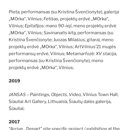
Pieta
, performansas (su Kristina Švenčionyte), galerija
„MOrka“, Vilnius;
Fetišas
, projektų erdvė „MOrka“,
Vilnius;
Epitafijos: mano 90-ieji
, meno projektų erdvė
„MOrka“, Vilnius;
Savinanatis kitą
, performansas (su
Kristina Švenčionyte; Juozas Milašius, gitara), meno
projektų erdvė „MOrka“, Vilnius; ArtVilnius’21 mugės
performansų erdvė, Vilnius;
Metamarfozė: XV stacija
,
performansas (su Kristina Švenčionyte), meno
projektų erdvė „MOrka“, Vilnius;
2019
JANSAS – Paintings, Objects, Video,
Vilnius Town Hall;
Siauliai Art Gallery, Lithuania; Šiaulių dalės galerija,
Šiauliai;
2017
“Arrive…Depart” site specific project / exhibition at the