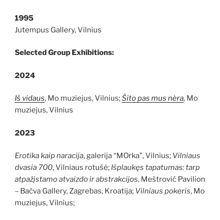
1995
Jutempus Gallery, Vilnius
Selected Group Exhibitions:
2024
Iš vidaus
, Mo muziejus, Vilnius;
Šito pas mus nėra
,
Mo
muziejus, Vilnius
2023
Erotika kaip naracija
, galerija “MOrka”, Vilnius;
Vilniaus
dvasia 700
, Vilniaus rotušė;
Išplaukęs tapatumas: tarp
atpažįstamo atvaizdo ir abstrakcijos
, Meštrović Pavilion
– Bačva Gallery, Zagrebas, Kroatija;
Vilniaus pokeris
, Mo
muziejus, Vilnius;